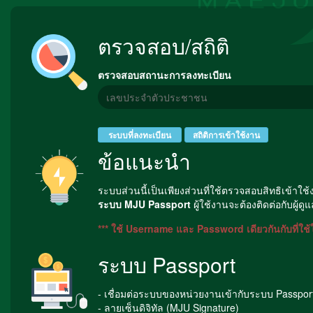
ตรวจสอบ/สถิติ
ตรวจสอบสถานะการลงทะเบียน
ระบบที่ลงทะเบียน
สถิติการเข้าใช้งาน
ข้อแนะนำ
ระบบส่วนนี้เป็นเพียงส่วนที่ใช้ตรวจสอบสิทธิเข้าใช
ระบบ MJU Passport
ผู้ใช้งานจะต้องติดต่อกับผู้ดู
*** ใช้ Username และ Password เดียวกันกับที่ใช
ระบบ Passport
- เชื่อมต่อระบบของหน่วยงานเข้ากับระบบ Passpor
- ลายเซ็นดิจิทัล (MJU Signature)