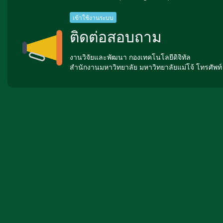
เข้าใช้งานระบบ
ติดต่อสอบถาม
งานวิจัยและพัฒนา กองเทคโนโลยีดิจิทัล
สำนักงานมหาวิทยาลัย มหาวิทยาลัยแม่โจ้ โทรศัพท