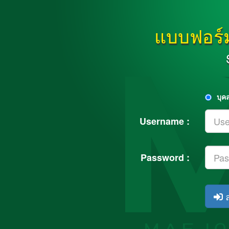
แบบฟอร์
บุค
Username :
Password :
ล