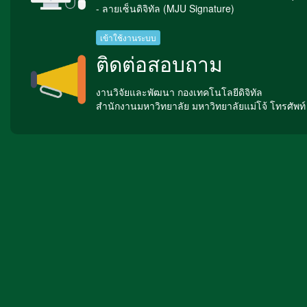
- ลายเซ็นดิจิทัล (MJU Signature)
เข้าใช้งานระบบ
ติดต่อสอบถาม
งานวิจัยและพัฒนา กองเทคโนโลยีดิจิทัล
สำนักงานมหาวิทยาลัย มหาวิทยาลัยแม่โจ้ โทรศัพท