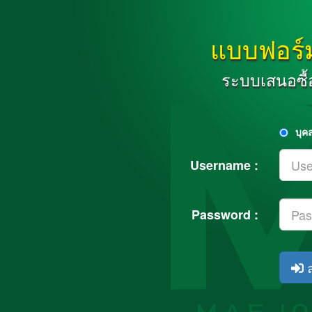
แบบฟอร์
ระบบเสนอซื้
บุค
Username :
Password :
ล