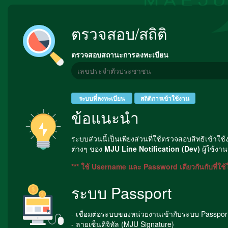
ตรวจสอบ/สถิติ
ตรวจสอบสถานะการลงทะเบียน
ระบบที่ลงทะเบียน
สถิติการเข้าใช้งาน
ข้อแนะนำ
ระบบส่วนนี้เป็นเพียงส่วนที่ใช้ตรวจสอบสิทธิเข้าใช
ต่างๆ ของ
MJU Line Notification (Dev)
ผู้ใช้งาน
*** ใช้ Username และ Password เดียวกันกับที่ใช
ระบบ Passport
- เชื่อมต่อระบบของหน่วยงานเข้ากับระบบ Passpor
- ลายเซ็นดิจิทัล (MJU Signature)