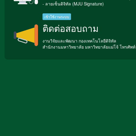
- ลายเซ็นดิจิทัล (MJU Signature)
เข้าใช้งานระบบ
ติดต่อสอบถาม
งานวิจัยและพัฒนา กองเทคโนโลยีดิจิทัล
สำนักงานมหาวิทยาลัย มหาวิทยาลัยแม่โจ้ โทรศัพท